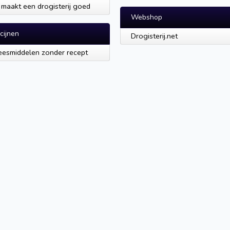
maakt een drogisterij goed
Webshop
cijnen
Drogisterij.net
esmiddelen zonder recept