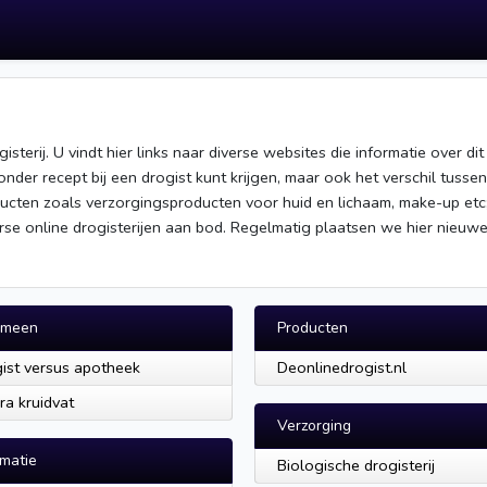
sterij. U vindt hier links naar diverse websites die informatie over dit
nder recept bij een drogist kunt krijgen, maar ook het verschil tusse
ucten zoals verzorgingsproducten voor huid en lichaam, make-up et
se online drogisterijen aan bod. Regelmatig plaatsen we hier nieuwe
emeen
Producten
ist versus apotheek
Deonlinedrogist.nl
ra kruidvat
Verzorging
rmatie
Biologische drogisterij